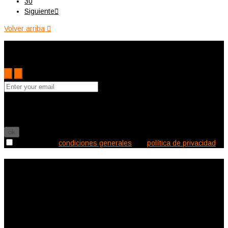
30
Siguiente

Volver arriba

Subscribe to the Cutler mailing list to receive updates on new
arrivals, special offers and other discount information.
Puede darse de baja en cualquier momento. Para ello, consulte
nuestra información de contacto en el aviso legal.

Acepto las
condiciones generales
y la
política de privacidad
Información de la tienda
Ecléctica Deco
Canalejas 2
11150 Vejer de la Frontera
España
Llámenos:
620578732