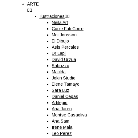
ARTE


Ilustraciones


Neila Art
Corre Fati Corre
Moi Jonsson
El Dibujo
Asis Percales
Dr Lapi
David Urzua
Sabrizzo
Matilda
Jokin Studio
Elene Tamayo
Sara Luz
Daniel Cepas
Artilegio
Ana Jaren
Montse Casaoliva
Ana Sam
Irene Mala
Leo Perez