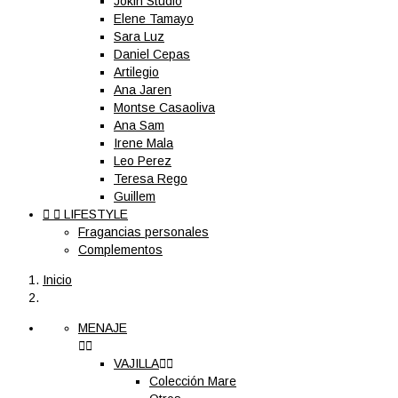
Jokin Studio
Elene Tamayo
Sara Luz
Daniel Cepas
Artilegio
Ana Jaren
Montse Casaoliva
Ana Sam
Irene Mala
Leo Perez
Teresa Rego
Guillem


LIFESTYLE
Fragancias personales
Complementos
Inicio
MENAJE


VAJILLA


Colección Mare