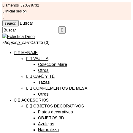
Llámenos:
620578732

Iniciar sesión

Buscar
search

shopping_cart
Carrito
(0)


MENAJE


VAJILLA
Colección Mare
Otros


CAFÉ Y TÉ
Tazas


COMPLEMENTOS DE MESA
Otros


ACCESORIOS


OBJETOS DECORATIVOS
Platos decorativos
OBJETOS 3D
Azulejos
Naturaleza