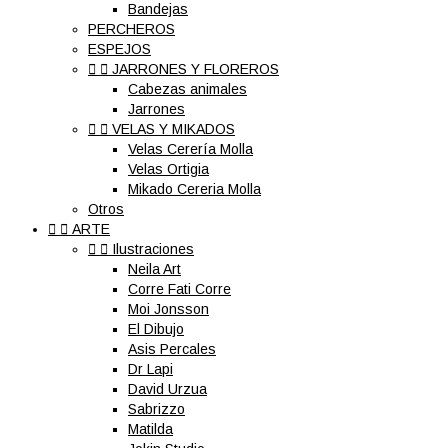
Bandejas
PERCHEROS
ESPEJOS


JARRONES Y FLOREROS
Cabezas animales
Jarrones


VELAS Y MIKADOS
Velas Cerería Molla
Velas Ortigia
Mikado Cereria Molla
Otros


ARTE


Ilustraciones
Neila Art
Corre Fati Corre
Moi Jonsson
El Dibujo
Asis Percales
Dr Lapi
David Urzua
Sabrizzo
Matilda