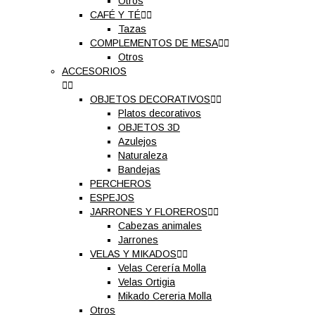
Otros
CAFÉ Y TÉ


Tazas
COMPLEMENTOS DE MESA


Otros
ACCESORIOS


OBJETOS DECORATIVOS


Platos decorativos
OBJETOS 3D
Azulejos
Naturaleza
Bandejas
PERCHEROS
ESPEJOS
JARRONES Y FLOREROS


Cabezas animales
Jarrones
VELAS Y MIKADOS


Velas Cerería Molla
Velas Ortigia
Mikado Cereria Molla
Otros