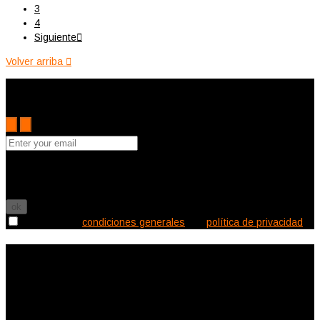
3
4
Siguiente

Volver arriba

Subscribe to the Cutler mailing list to receive updates on new
arrivals, special offers and other discount information.
Puede darse de baja en cualquier momento. Para ello, consulte
nuestra información de contacto en el aviso legal.

Acepto las
condiciones generales
y la
política de privacidad
Información de la tienda
Ecléctica Deco
Canalejas 2
11150 Vejer de la Frontera