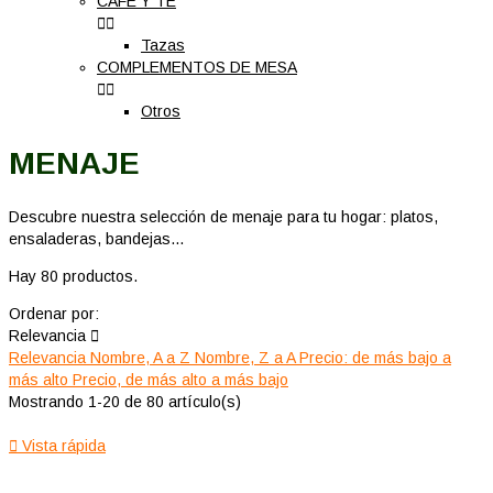
CAFÉ Y TÉ


Tazas
COMPLEMENTOS DE MESA


Otros
MENAJE
Descubre nuestra selección de menaje para tu hogar: platos,
ensaladeras, bandejas...
Hay 80 productos.
Ordenar por:
Relevancia

Relevancia
Nombre, A a Z
Nombre, Z a A
Precio: de más bajo a
más alto
Precio, de más alto a más bajo
Mostrando 1-20 de 80 artículo(s)

Vista rápida