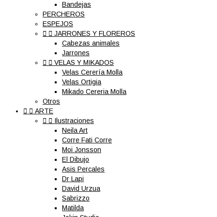
Bandejas
PERCHEROS
ESPEJOS


JARRONES Y FLOREROS
Cabezas animales
Jarrones


VELAS Y MIKADOS
Velas Cerería Molla
Velas Ortigia
Mikado Cereria Molla
Otros


ARTE


Ilustraciones
Neila Art
Corre Fati Corre
Moi Jonsson
El Dibujo
Asis Percales
Dr Lapi
David Urzua
Sabrizzo
Matilda