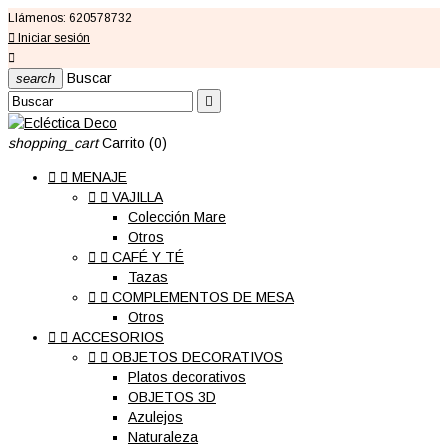
Llámenos:
620578732

Iniciar sesión

Buscar
search

shopping_cart
Carrito
(0)


MENAJE


VAJILLA
Colección Mare
Otros


CAFÉ Y TÉ
Tazas


COMPLEMENTOS DE MESA
Otros


ACCESORIOS


OBJETOS DECORATIVOS
Platos decorativos
OBJETOS 3D
Azulejos
Naturaleza