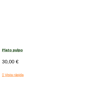
Plato pulpo
30,00 €

Vista rápida