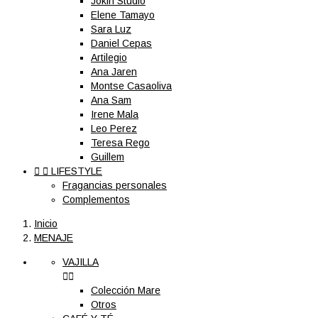
Jokin Studio
Elene Tamayo
Sara Luz
Daniel Cepas
Artilegio
Ana Jaren
Montse Casaoliva
Ana Sam
Irene Mala
Leo Perez
Teresa Rego
Guillem


LIFESTYLE
Fragancias personales
Complementos
Inicio
MENAJE
VAJILLA


Colección Mare
Otros