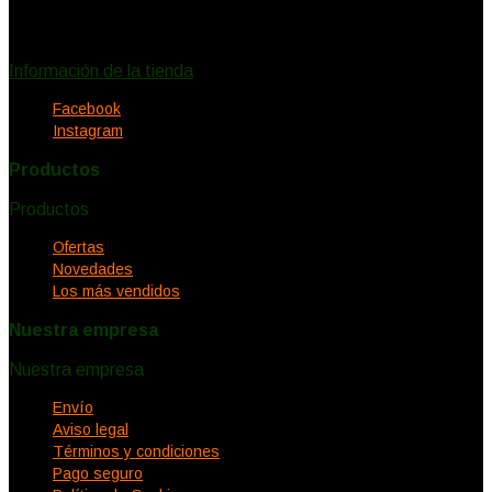
España
Llámenos:
620578732
eclecticadeco@hotmail.com
Información de la tienda
Facebook
Instagram
Productos
Productos


Ofertas
Novedades
Los más vendidos
Nuestra empresa
Nuestra empresa


Envío
Aviso legal
Términos y condiciones
Pago seguro