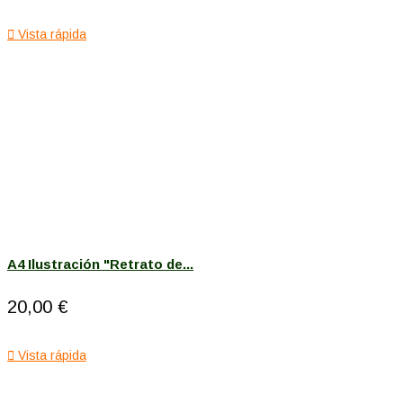

Vista rápida
A4 Ilustración "Retrato de...
20,00 €

Vista rápida