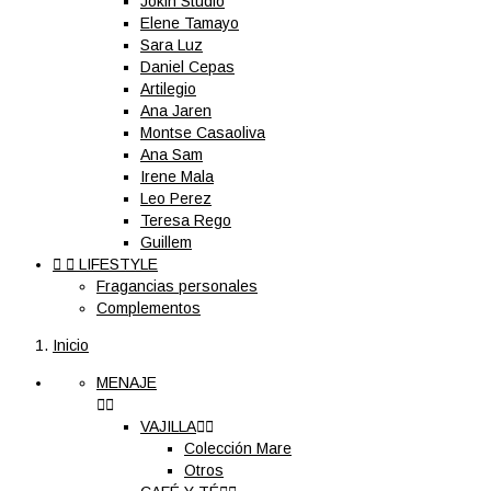
Jokin Studio
Elene Tamayo
Sara Luz
Daniel Cepas
Artilegio
Ana Jaren
Montse Casaoliva
Ana Sam
Irene Mala
Leo Perez
Teresa Rego
Guillem


LIFESTYLE
Fragancias personales
Complementos
Inicio
MENAJE


VAJILLA


Colección Mare
Otros