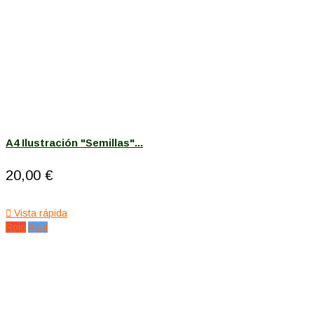
A4 Ilustración "Semillas"...
20,00 €

Vista rápida
Rojo
Azul