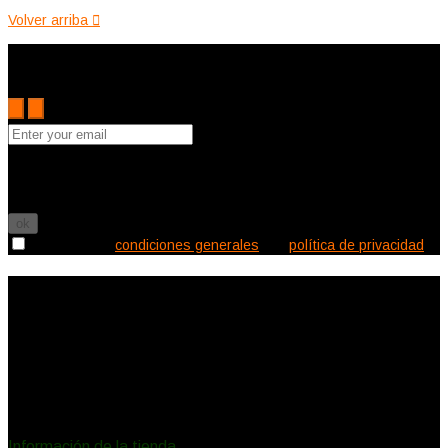
Volver arriba

Subscribe to the Cutler mailing list to receive updates on new
arrivals, special offers and other discount information.
Puede darse de baja en cualquier momento. Para ello, consulte
nuestra información de contacto en el aviso legal.

Acepto las
condiciones generales
y la
política de privacidad
Información de la tienda
Ecléctica Deco
Canalejas 2
11150 Vejer de la Frontera
España
Llámenos:
620578732
eclecticadeco@hotmail.com
Información de la tienda