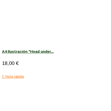
A4 Ilustración "Head under...
18,00 €

Vista rápida