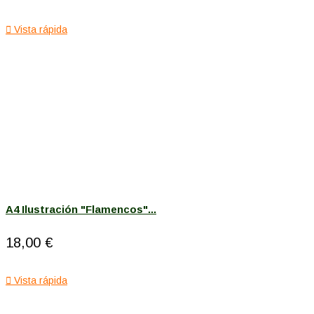

Vista rápida
A4 Ilustración "Flamencos"...
18,00 €

Vista rápida