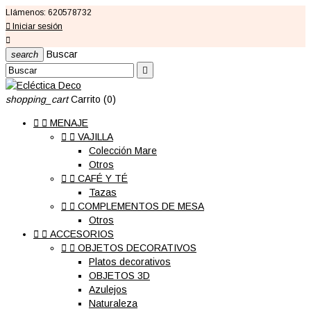
Llámenos:
620578732

Iniciar sesión

Buscar
search

shopping_cart
Carrito
(0)


MENAJE


VAJILLA
Colección Mare
Otros


CAFÉ Y TÉ
Tazas


COMPLEMENTOS DE MESA
Otros


ACCESORIOS


OBJETOS DECORATIVOS
Platos decorativos
OBJETOS 3D
Azulejos
Naturaleza