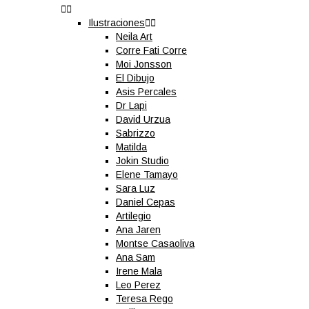


Ilustraciones


Neila Art
Corre Fati Corre
Moi Jonsson
El Dibujo
Asis Percales
Dr Lapi
David Urzua
Sabrizzo
Matilda
Jokin Studio
Elene Tamayo
Sara Luz
Daniel Cepas
Artilegio
Ana Jaren
Montse Casaoliva
Ana Sam
Irene Mala
Leo Perez
Teresa Rego