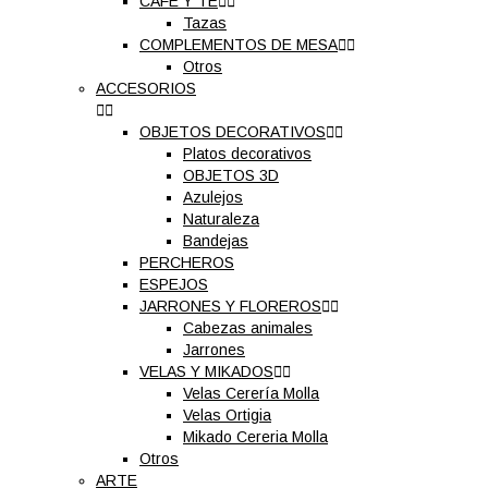
CAFÉ Y TÉ


Tazas
COMPLEMENTOS DE MESA


Otros
ACCESORIOS


OBJETOS DECORATIVOS


Platos decorativos
OBJETOS 3D
Azulejos
Naturaleza
Bandejas
PERCHEROS
ESPEJOS
JARRONES Y FLOREROS


Cabezas animales
Jarrones
VELAS Y MIKADOS


Velas Cerería Molla
Velas Ortigia
Mikado Cereria Molla
Otros
ARTE