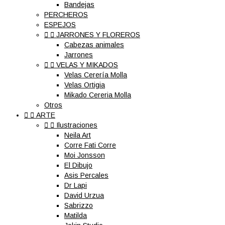
Bandejas
PERCHEROS
ESPEJOS


JARRONES Y FLOREROS
Cabezas animales
Jarrones


VELAS Y MIKADOS
Velas Cerería Molla
Velas Ortigia
Mikado Cereria Molla
Otros


ARTE


Ilustraciones
Neila Art
Corre Fati Corre
Moi Jonsson
El Dibujo
Asis Percales
Dr Lapi
David Urzua
Sabrizzo
Matilda