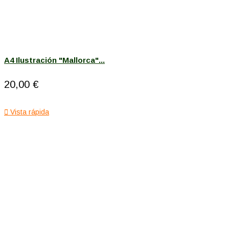
A4 Ilustración "Mallorca"...
20,00 €

Vista rápida