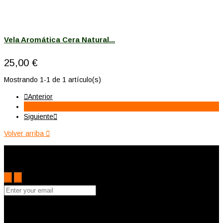
Vela Aromática Cera Natural...
25,00 €
Mostrando 1-1 de 1 artículo(s)

Anterior
1
Siguiente

Volver arriba

Subscribe to the Cutler mailing list to receive updates on new
arrivals, special offers and other discount information.
Puede darse de baja en cualquier momento. Para ello, consulte
nuestra información de contacto en el aviso legal.