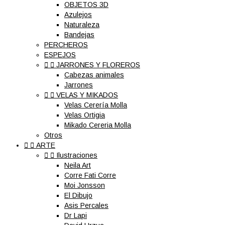
OBJETOS 3D
Azulejos
Naturaleza
Bandejas
PERCHEROS
ESPEJOS


JARRONES Y FLOREROS
Cabezas animales
Jarrones


VELAS Y MIKADOS
Velas Cerería Molla
Velas Ortigia
Mikado Cereria Molla
Otros


ARTE


Ilustraciones
Neila Art
Corre Fati Corre
Moi Jonsson
El Dibujo
Asis Percales
Dr Lapi