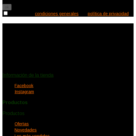

Acepto las
condiciones generales
y la
política de privacidad
Información de la tienda
Ecléctica Deco
Canalejas 2
11150 Vejer de la Frontera
España
Llámenos:
620578732
eclecticadeco@hotmail.com
Información de la tienda
Facebook
Instagram
Productos
Productos


Ofertas
Novedades
Los más vendidos