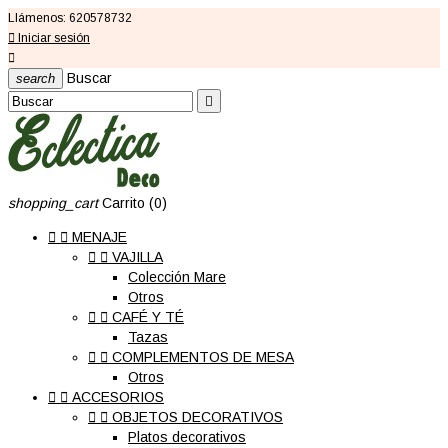
Llámenos:
620578732

Iniciar sesión

Buscar
search

shopping_cart
Carrito
(0)


MENAJE


VAJILLA
Colección Mare
Otros


CAFÉ Y TÉ
Tazas


COMPLEMENTOS DE MESA
Otros


ACCESORIOS


OBJETOS DECORATIVOS
Platos decorativos