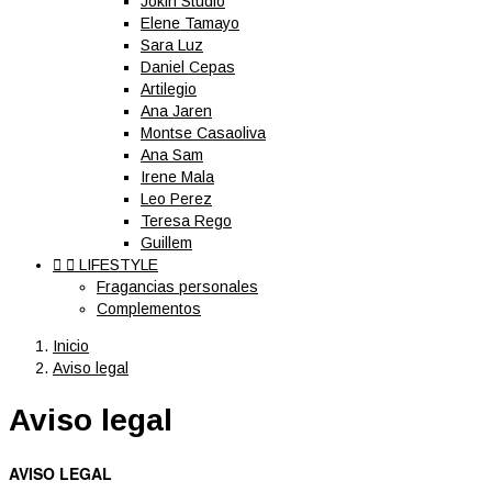
Jokin Studio
Elene Tamayo
Sara Luz
Daniel Cepas
Artilegio
Ana Jaren
Montse Casaoliva
Ana Sam
Irene Mala
Leo Perez
Teresa Rego
Guillem


LIFESTYLE
Fragancias personales
Complementos
Inicio
Aviso legal
Aviso legal
AVISO LEGAL