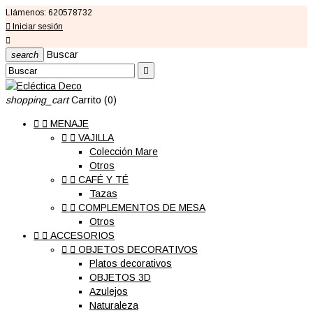
Llámenos:
620578732

Iniciar sesión

Buscar
search

shopping_cart
Carrito
(0)


MENAJE


VAJILLA
Colección Mare
Otros


CAFÉ Y TÉ
Tazas


COMPLEMENTOS DE MESA
Otros


ACCESORIOS


OBJETOS DECORATIVOS
Platos decorativos
OBJETOS 3D
Azulejos
Naturaleza