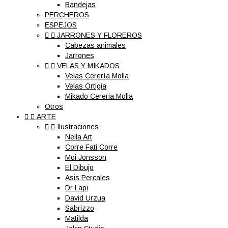
Bandejas
PERCHEROS
ESPEJOS


JARRONES Y FLOREROS
Cabezas animales
Jarrones


VELAS Y MIKADOS
Velas Cerería Molla
Velas Ortigia
Mikado Cereria Molla
Otros


ARTE


Ilustraciones
Neila Art
Corre Fati Corre
Moi Jonsson
El Dibujo
Asis Percales
Dr Lapi
David Urzua
Sabrizzo
Matilda