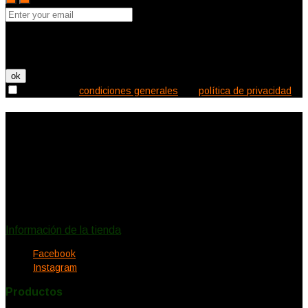
Puede darse de baja en cualquier momento. Para ello, consulte
nuestra información de contacto en el aviso legal.

Acepto las
condiciones generales
y la
política de privacidad
Información de la tienda
Ecléctica Deco
Canalejas 2
11150 Vejer de la Frontera
España
Llámenos:
620578732
eclecticadeco@hotmail.com
Información de la tienda
Facebook
Instagram
Productos