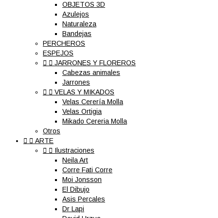
OBJETOS 3D
Azulejos
Naturaleza
Bandejas
PERCHEROS
ESPEJOS


JARRONES Y FLOREROS
Cabezas animales
Jarrones


VELAS Y MIKADOS
Velas Cerería Molla
Velas Ortigia
Mikado Cereria Molla
Otros


ARTE


Ilustraciones
Neila Art
Corre Fati Corre
Moi Jonsson
El Dibujo
Asis Percales
Dr Lapi