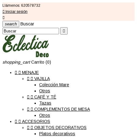
Llámenos:
620578732

Iniciar sesión

Buscar
search

shopping_cart
Carrito
(0)


MENAJE


VAJILLA
Colección Mare
Otros


CAFÉ Y TÉ
Tazas


COMPLEMENTOS DE MESA
Otros


ACCESORIOS


OBJETOS DECORATIVOS
Platos decorativos