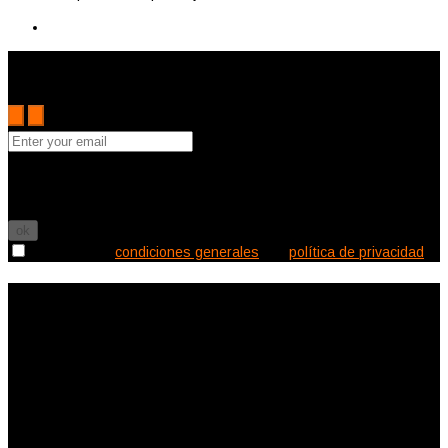
Subscribe to the Cutler mailing list to receive updates on new
arrivals, special offers and other discount information.
Puede darse de baja en cualquier momento. Para ello, consulte
nuestra información de contacto en el aviso legal.

Acepto las
condiciones generales
y la
política de privacidad
Información de la tienda
Ecléctica Deco
Canalejas 2
11150 Vejer de la Frontera
España
Llámenos:
620578732
eclecticadeco@hotmail.com