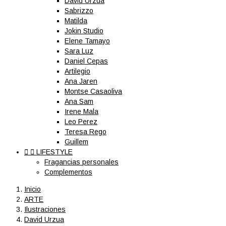
David Urzua
Sabrizzo
Matilda
Jokin Studio
Elene Tamayo
Sara Luz
Daniel Cepas
Artilegio
Ana Jaren
Montse Casaoliva
Ana Sam
Irene Mala
Leo Perez
Teresa Rego
Guillem


LIFESTYLE
Fragancias personales
Complementos
Inicio
ARTE
Ilustraciones
David Urzua