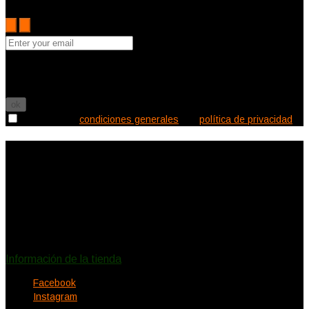
arrivals, special offers and other discount information.
Puede darse de baja en cualquier momento. Para ello, consulte
nuestra información de contacto en el aviso legal.

Acepto las
condiciones generales
y la
política de privacidad
Información de la tienda
Ecléctica Deco
Canalejas 2
11150 Vejer de la Frontera
España
Llámenos:
620578732
eclecticadeco@hotmail.com
Información de la tienda
Facebook
Instagram