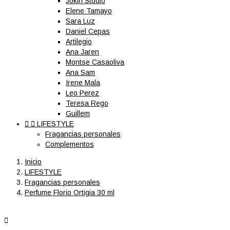
Jokin Studio
Elene Tamayo
Sara Luz
Daniel Cepas
Artilegio
Ana Jaren
Montse Casaoliva
Ana Sam
Irene Mala
Leo Perez
Teresa Rego
Guillem


LIFESTYLE
Fragancias personales
Complementos
Inicio
LIFESTYLE
Fragancias personales
Perfume Florio Ortigia 30 ml
