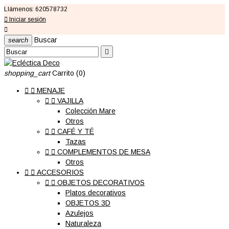
Llámenos:
620578732

Iniciar sesión

Buscar
search

shopping_cart
Carrito
(0)


MENAJE


VAJILLA
Colección Mare
Otros


CAFÉ Y TÉ
Tazas


COMPLEMENTOS DE MESA
Otros


ACCESORIOS


OBJETOS DECORATIVOS
Platos decorativos
OBJETOS 3D
Azulejos
Naturaleza