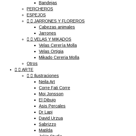
Bandejas
PERCHEROS
ESPEJOS


JARRONES Y FLOREROS
Cabezas animales
Jarrones


VELAS Y MIKADOS
Velas Cerería Molla
Velas Ortigia
Mikado Cereria Molla
Otros


ARTE


Ilustraciones
Neila Art
Corre Fati Corre
Moi Jonsson
El Dibujo
Asis Percales
Dr Lapi
David Urzua
Sabrizzo
Matilda