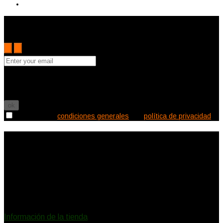
Subscribe to the Cutler mailing list to receive updates on new
arrivals, special offers and other discount information.
Puede darse de baja en cualquier momento. Para ello, consulte
nuestra información de contacto en el aviso legal.

Acepto las
condiciones generales
y la
política de privacidad
Información de la tienda
Ecléctica Deco
Canalejas 2
11150 Vejer de la Frontera
España
Llámenos:
620578732
eclecticadeco@hotmail.com
Información de la tienda