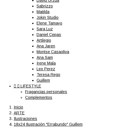
David Urzua
Sabrizzo
Matilda
Jokin Studio
Elene Tamayo
Sara Luz
Daniel Cepas
Artilegio
Ana Jaren
Montse Casaoliva
Ana Sam
Irene Mala
Leo Perez
Teresa Rego
Guillem


LIFESTYLE
Fragancias personales
Complementos
Inicio
ARTE
Ilustraciones
18x24 Ilustración "Errabundo" Guillem