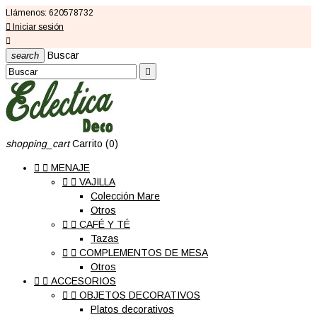
Llámenos:
620578732

Iniciar sesión

Buscar
search

shopping_cart
Carrito
(0)


MENAJE


VAJILLA
Colección Mare
Otros


CAFÉ Y TÉ
Tazas


COMPLEMENTOS DE MESA
Otros


ACCESORIOS


OBJETOS DECORATIVOS
Platos decorativos