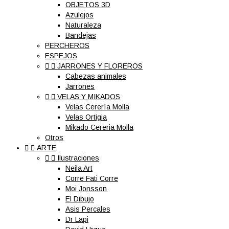
OBJETOS 3D
Azulejos
Naturaleza
Bandejas
PERCHEROS
ESPEJOS


JARRONES Y FLOREROS
Cabezas animales
Jarrones


VELAS Y MIKADOS
Velas Cerería Molla
Velas Ortigia
Mikado Cereria Molla
Otros


ARTE


Ilustraciones
Neila Art
Corre Fati Corre
Moi Jonsson
El Dibujo
Asis Percales
Dr Lapi