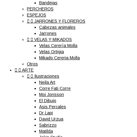
Bandejas
PERCHEROS
ESPEJOS


JARRONES Y FLOREROS
Cabezas animales
Jarrones


VELAS Y MIKADOS
Velas Cerería Molla
Velas Ortigia
Mikado Cereria Molla
Otros


ARTE


Ilustraciones
Neila Art
Corre Fati Corre
Moi Jonsson
El Dibujo
Asis Percales
Dr Lapi
David Urzua
Sabrizzo
Matilda