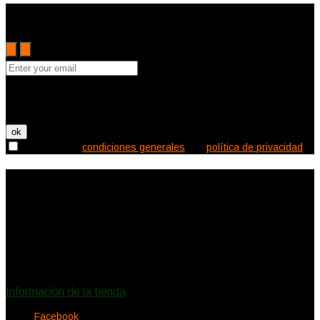
Subscribe to the Cutler mailing list to receive updates on new
arrivals, special offers and other discount information.
Puede darse de baja en cualquier momento. Para ello, consulte
nuestra información de contacto en el aviso legal.

Acepto las
condiciones generales
y la
política de privacidad
Información de la tienda
Ecléctica Deco
Canalejas 2
11150 Vejer de la Frontera
España
Llámenos:
620578732
eclecticadeco@hotmail.com
Información de la tienda
Facebook