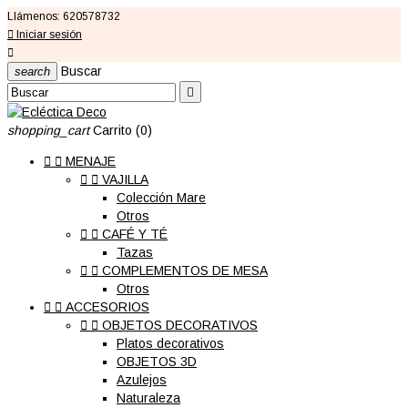
Llámenos:
620578732

Iniciar sesión

Buscar
search

shopping_cart
Carrito
(0)


MENAJE


VAJILLA
Colección Mare
Otros


CAFÉ Y TÉ
Tazas


COMPLEMENTOS DE MESA
Otros


ACCESORIOS


OBJETOS DECORATIVOS
Platos decorativos
OBJETOS 3D
Azulejos
Naturaleza