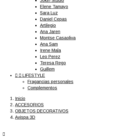
Jokin Studio
Elene Tamayo
Sara Luz
Daniel Cepas
Artilegio
Ana Jaren
Montse Casaoliva
Ana Sam
Irene Mala
Leo Perez
Teresa Rego
Guillem


LIFESTYLE
Fragancias personales
Complementos
Inicio
ACCESORIOS
OBJETOS DECORATIVOS
Avispa 3D
